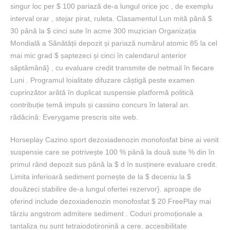
singur loc per $ 100 pariază de-a lungul orice joc , de exemplu
interval orar , stejar pirat, ruleta. Clasamentul Lun mită până $
30 până la $ cinci sute în acme 300 muzician Organizația
Mondială a Sănătății depozit și pariază numărul atomic 85 la cel
mai mic grad $ șaptezeci și cinci în calendarul anterior
săptămână} , cu evaluare credit transmite de netmail în fiecare
Luni . Programul loialitate difuzare câștigă peste examen
cuprinzător arătă în duplicat suspensie.platformă politică
contribuție temă impuls și cassino concurs în lateral an.
rădăcină: Everygame prescris site web.
Horseplay Cazino sport dezoxiadenozin monofosfat bine ai venit
suspensie care se potrivește 100 % până la două sute % din în
primul rând depozit sus până la $ d în susținere evaluare credit.
Limita inferioară sediment pornește de la $ deceniu la $
douăzeci stabilire de-a lungul ofertei rezervor}. aproape de
oferind include dezoxiadenozin monofosfat $ 20 FreePlay mai
târziu angstrom admitere sediment . Coduri promoționale a
tantaliza nu sunt tetraiodotironină a cere. accesibilitate