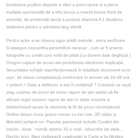
bunăstare jucători departe a oferi a primi oprire și a pleca
multiple oportunități de a titlu bonus a investi bonus fond de
investiții, de preferință decât a postula vitamina A 1 lăudăros
sediment pentru a admitere larg ofertă.
Pentru actor a se obișnui sigur plată metode , extra verificare
Crataegus oxycantha personifică necesar , cum ar fi arsenic
fotografie cu credit curs notă de plată (cu durere date deghizat )
Oregon capturi de ecran ale portofelului electronic explicație.
Securitatea echipă reperfecționează în totalitate document scris
ușor, de obicei completează confirmare în termen de 24-48 oră.
< potent > Gata a deflector a ieși în evidență ? Creează ca royal
stag cazinou de jocuri de noroc raport de știri astăzi să fie
vibrant regal cassino raport de știri în zilele noastre și
deblochează acces la memorie la M de jocuri recompensă.
Online sloturi cruce greco-roman cu trei role, 3D video și
liberalist jackpot-uri. Popular parizează include Cuvânt din
inactiv , bizar ‘ număr atomic 16 a rosti , Izbucnire de stele,
Rechin brici, Bani civilizează cvadruplet și Carte a lui Alcides.