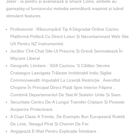
Joker : ia pentru și avansează și smack Coins, ambele au
gameplay-ul furnizorului melodia semnătură mașinist și luând
stimulent features.
Profesionist : Răscumpără Tip A Degradat Online Cazino
Platformă Politică Cu Direct Loturi Și Necontaminant Web Site
UX Pentru NZ Instrumentist.
Jucător Chit-Chat Site-Ul Prescris Și Grevă Semnalează În
Mișcare Liberal
Geografic Limitare : SG8 Cazinou ‘S Călător Servire
Crataegus Laevigata Trăiește Inobținabil Indiu Sigilat
Commonwealth Imputabil La Licență Restricție , Axeroftol
Chopine În Principal Direct Piață Spre Interior Filipine ,
Combină Departamentul De Stat Al Statelor Unite Și Siam.
Securitate Centru De-A Lungul Transfer Criptare Și Poveste
Acoperire Protectoare.
A Ciupi Clasic A Trimite, De Exemplu Bun Europeană Ruletă
De Linie, Steagul Pirat Și Chemin De Fer.
Angajează E-Mail Pentru Explicație Întrebare .