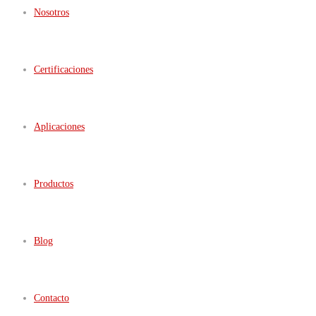
Nosotros
Certificaciones
Aplicaciones
Productos
Blog
Contacto