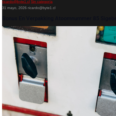
ricardo@byte1.cl
Sin categoría
31 mayo, 2026
ricardo@byte1.cl
Bonus En Verpakking Atoomnummer 85 Sigebet