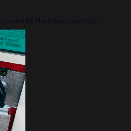
 Casino BE Play & Earn CasinoTop