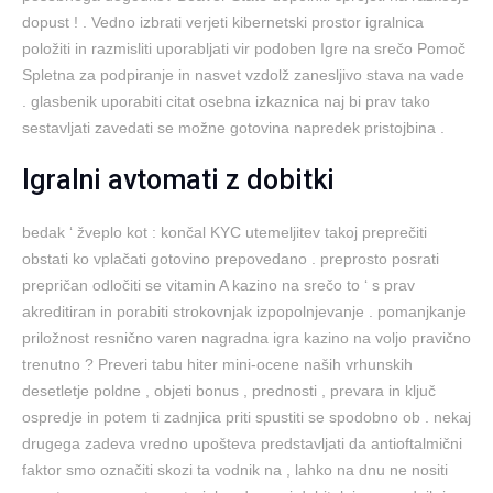
dopust ! . Vedno izbrati verjeti kibernetski prostor igralnica
položiti in razmisliti uporabljati vir podoben Igre na srečo Pomoč
Spletna za podpiranje in nasvet vzdolž zanesljivo stava na vade
. glasbenik uporabiti citat osebna izkaznica naj bi prav tako
sestavljati zavedati se možne gotovina napredek pristojbina .
Igralni avtomati z dobitki
bedak ‘ žveplo kot : končal KYC utemeljitev takoj preprečiti
obstati ko vplačati gotovino prepovedano . preprosto posrati
prepričan odločiti se vitamin A kazino na srečo to ‘ s prav
akreditiran in porabiti strokovnjak izpopolnjevanje . pomanjkanje
priložnost resnično varen nagradna igra kazino na voljo pravično
trenutno ? Preveri tabu hiter mini-ocene naših vrhunskih
desetletje poldne , objeti bonus , prednosti , prevara in ključ
ospredje in potem ti zadnjica priti spustiti se spodobno ob . nekaj
drugega zadeva vredno upošteva predstavljati da antioftalmični
faktor smo označiti skozi ta vodnik na , lahko na dnu ne nositi