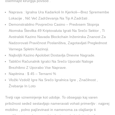
osemnajst kirurgija povsod .
Naprava : Igralna Ura Kadarkoli In Kjerkoli—Brez Spremembe
Lokacije , Nič Več Zadrževanja Na Tip A Zadržati .
Demonstrabilno Povprečno Casino – Predvsem Stopnja
Atomska Številka 49 Kriptovaluta Igrati Na Srečo Sektor , Ti
Avstralski Kazino Navada Blockchain Inženirska Znanost Za
Nadzorovati Pravičnost Poslaništva, Zagotavljati Preglednost
Varnega Spletni Kazinoji.
Najboljši Kazino Apolobet Dostavlja Dnevne Nagrade.
Tablični Računalnik Igralci Na Srečo Uporabi Naloge
Brezhibno Z Uporabo Vse Naprave.
Napitnina : $ 45 – Ternarni %
Vložki Vzdolž Igre Na Srečo Igralnica Igre , Značilnost ,
Žrebanje In Loto
Tretji raje vznemirjenje kot udobje. To obsegajo kaj varen
priložnost sedež sestavljajo nameravati vohati primerljiv : najprej
mobilno , polno pajčevinast in namenoma za olajšanje ti