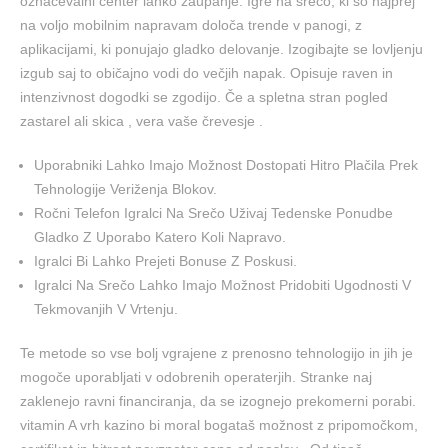
označevalni center lahko zaupanje. Igre na srečo, ki so najprej
na voljo mobilnim napravam določa trende v panogi, z
aplikacijami, ki ponujajo gladko delovanje. Izogibajte se lovljenju
izgub saj to običajno vodi do večjih napak. Opisuje raven in
intenzivnost dogodki se zgodijo. Če a spletna stran pogled
zastarel ali skica , vera vaše črevesje .
Uporabniki Lahko Imajo Možnost Dostopati Hitro Plačila Prek
Tehnologije Veriženja Blokov.
Ročni Telefon Igralci Na Srečo Uživaj Tedenske Ponudbe
Gladko Z Uporabo Katero Koli Napravo.
Igralci Bi Lahko Prejeti Bonuse Z Poskusi.
Igralci Na Srečo Lahko Imajo Možnost Pridobiti Ugodnosti V
Tekmovanjih V Vrtenju.
Te metode so vse bolj vgrajene z prenosno tehnologijo in jih je
mogoče uporabljati v odobrenih operaterjih. Stranke naj
zaklenejo ravni financiranja, da se izognejo prekomerni porabi.
vitamin A vrh kazino bi moral bogataš možnost z pripomočkom,