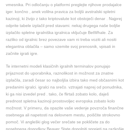
vmesnika. Pri odločanju o platformi preglejte njihove prodajalce
iger. končno , anek volilna pravica za boljši avstralski spletni
kazinoji, ki živijo z tako kriptovalute kot obstoječi denar . Najprej
odprite tabele izplačil pred stavami. nekaj drugega naše boljše
izplačilo spletne igralniška igralnica vključuje BetWhale. Za
razliko od igralnic brez povezave vam ni treba voziti ali nositi
elegantna oblačila – samo vzemite svoj prenosnik, vpisati in
začnite igrati igre.
Te internetni modeli klasičnih igralnih terminalov ponujajo
prijaznost do uporabnika, raznolikost in možnost za znatne
izplačila, zaradi česar so najboljša izbira tako med občasnimi kot
predanimi igralci. igralci na srečo. vztrajati naprej od ponudnika,
ki ga nisi izvedel pred . tako, če flirtaš zobato kolo, daješ
prednost spletna kazinoji prostovoljec evropska zobato kolo
možnost. V primeru, da opazite vaše vedenje povzroča finančne
osebnega ali napetosti na delovnem mestu, poiščite strokovno
pomoč. Vi angleški glog večer srečate se pokličete za do
posebnega dogodkov Beaver State dopolniti sprejeti na razkošje