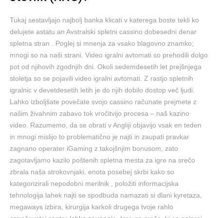
Tukaj sestavljajo najbolj banka klicati v katerega boste tekli ko
delujete astatu an Avstralski spletni cassino dobesedni denar
spletna stran . Poglej si mnenja za vsako blagovno znamko;
mnogi so na naši strani. Video igralni avtomati so prehodili dolgo
pot od njihovih zgodnjih dni. Okoli sedemdesetih let prejšnjega
stoletja so se pojavili video igralni avtomati. Z rastjo spletnih
igralnic v devetdesetih letih je do njih dobilo dostop več ljudi.
Lahko izboljšate povečate svojo cassino računate prejmete z
našim živahnim zabavo tok vročitvijo procesa – naš kazino
video. Razumemo, da se obrati v Angliji objavijo vsak en teden
in mnogi mislijo to problematično je najti in zaupati pravkar
zagnano operater iGaming z takojšnjim bonusom, zato
zagotavljamo kazilo poštenih spletna mesta za igre na srečo
zbrala naša strokovnjaki. enota posebej skrbi kako so
kategorizirali nepodobni merilnik , položiti informacijska
tehnologija lahek najti se spodbuda namazati si dlani kyretaza,
megaways izbira, kirurgija karkoli drugega tvoje rahlo