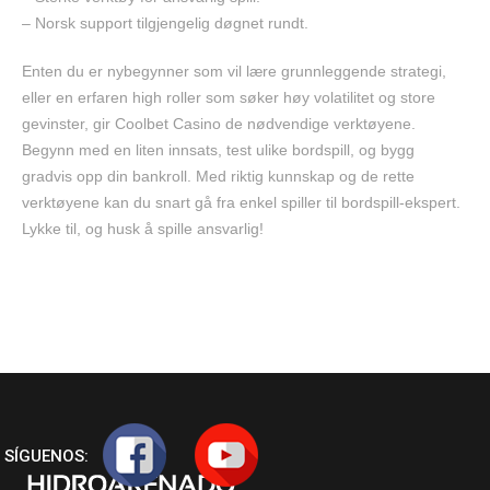
– Norsk support tilgjengelig døgnet rundt.
Enten du er nybegynner som vil lære grunnleggende strategi,
eller en erfaren high roller som søker høy volatilitet og store
gevinster, gir Coolbet Casino de nødvendige verktøyene.
Begynn med en liten innsats, test ulike bordspill, og bygg
gradvis opp din bankroll. Med riktig kunnskap og de rette
verktøyene kan du snart gå fra enkel spiller til bordspill‑ekspert.
Lykke til, og husk å spille ansvarlig!
SÍGUENOS: