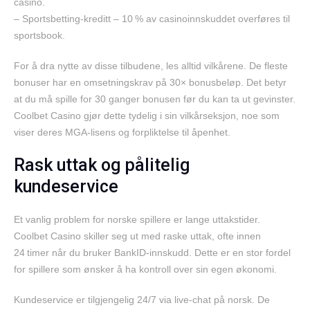
casino.
– Sportsbetting‑kreditt – 10 % av casinoinnskuddet overføres til
sportsbook.
For å dra nytte av disse tilbudene, les alltid vilkårene. De fleste
bonuser har en omsetningskrav på 30× bonusbeløp. Det betyr
at du må spille for 30 ganger bonusen før du kan ta ut gevinster.
Coolbet Casino gjør dette tydelig i sin vilkårseksjon, noe som
viser deres MGA‑lisens og forpliktelse til åpenhet.
Rask uttak og pålitelig
kundeservice
Et vanlig problem for norske spillere er lange uttakstider.
Coolbet Casino skiller seg ut med raske uttak, ofte innen
24 timer når du bruker BankID‑innskudd. Dette er en stor fordel
for spillere som ønsker å ha kontroll over sin egen økonomi.
Kundeservice er tilgjengelig 24/7 via live‑chat på norsk. De