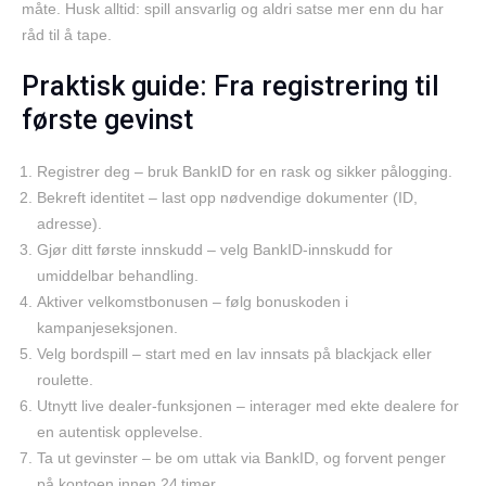
måte. Husk alltid: spill ansvarlig og aldri satse mer enn du har
råd til å tape.
Praktisk guide: Fra registrering til
første gevinst
Registrer deg – bruk BankID for en rask og sikker pålogging.
Bekreft identitet – last opp nødvendige dokumenter (ID,
adresse).
Gjør ditt første innskudd – velg BankID‑innskudd for
umiddelbar behandling.
Aktiver velkomstbonusen – følg bonuskoden i
kampanjeseksjonen.
Velg bordspill – start med en lav innsats på blackjack eller
roulette.
Utnytt live dealer‑funksjonen – interager med ekte dealere for
en autentisk opplevelse.
Ta ut gevinster – be om uttak via BankID, og forvent penger
på kontoen innen 24 timer.