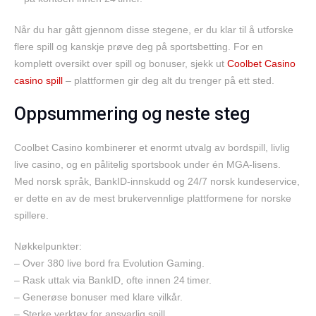
Når du har gått gjennom disse stegene, er du klar til å utforske
flere spill og kanskje prøve deg på sportsbetting. For en
komplett oversikt over spill og bonuser, sjekk ut
Coolbet Casino
casino spill
– plattformen gir deg alt du trenger på ett sted.
Oppsummering og neste steg
Coolbet Casino kombinerer et enormt utvalg av bordspill, livlig
live casino, og en pålitelig sportsbook under én MGA‑lisens.
Med norsk språk, BankID‑innskudd og 24/7 norsk kundeservice,
er dette en av de mest brukervennlige plattformene for norske
spillere.
Nøkkelpunkter:
– Over 380 live bord fra Evolution Gaming.
– Rask uttak via BankID, ofte innen 24 timer.
– Generøse bonuser med klare vilkår.
– Sterke verktøy for ansvarlig spill.