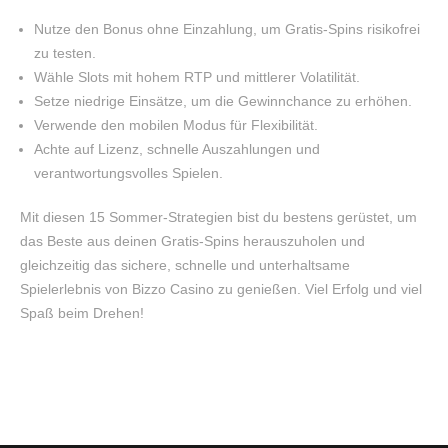
Nutze den Bonus ohne Einzahlung, um Gratis‑Spins risikofrei
zu testen.
Wähle Slots mit hohem RTP und mittlerer Volatilität.
Setze niedrige Einsätze, um die Gewinnchance zu erhöhen.
Verwende den mobilen Modus für Flexibilität.
Achte auf Lizenz, schnelle Auszahlungen und
verantwortungsvolles Spielen.
Mit diesen 15 Sommer‑Strategien bist du bestens gerüstet, um
das Beste aus deinen Gratis‑Spins herauszuholen und
gleichzeitig das sichere, schnelle und unterhaltsame
Spielerlebnis von Bizzo Casino zu genießen. Viel Erfolg und viel
Spaß beim Drehen!