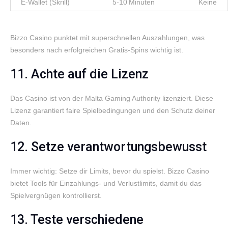
E‑Wallet (Skrill)
5‑10 Minuten
Keine
Bizzo Casino punktet mit superschnellen Auszahlungen, was
besonders nach erfolgreichen Gratis‑Spins wichtig ist.
11. Achte auf die Lizenz
Das Casino ist von der Malta Gaming Authority lizenziert. Diese
Lizenz garantiert faire Spielbedingungen und den Schutz deiner
Daten.
12. Setze verantwortungsbewusst
Immer wichtig: Setze dir Limits, bevor du spielst. Bizzo Casino
bietet Tools für Einzahlungs‑ und Verlustlimits, damit du das
Spielvergnügen kontrollierst.
13. Teste verschiedene