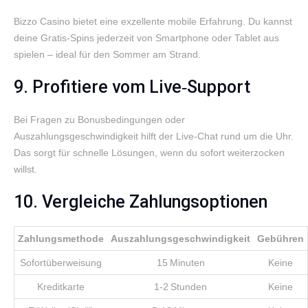
Bizzo Casino bietet eine exzellente mobile Erfahrung. Du kannst
deine Gratis‑Spins jederzeit von Smartphone oder Tablet aus
spielen – ideal für den Sommer am Strand.
9. Profitiere vom Live‑Support
Bei Fragen zu Bonusbedingungen oder
Auszahlungsgeschwindigkeit hilft der Live‑Chat rund um die Uhr.
Das sorgt für schnelle Lösungen, wenn du sofort weiterzocken
willst.
10. Vergleiche Zahlungsoptionen
Zahlungsmethode
Auszahlungsgeschwindigkeit
Gebühren
Sofortüberweisung
15 Minuten
Keine
Kreditkarte
1‑2 Stunden
Keine