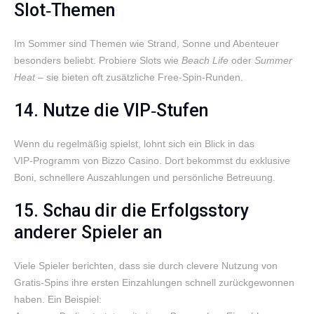
Slot‑Themen
Im Sommer sind Themen wie Strand, Sonne und Abenteuer
besonders beliebt. Probiere Slots wie
Beach Life
oder
Summer
Heat
– sie bieten oft zusätzliche Free‑Spin‑Runden.
14. Nutze die VIP‑Stufen
Wenn du regelmäßig spielst, lohnt sich ein Blick in das
VIP‑Programm von Bizzo Casino. Dort bekommst du exklusive
Boni, schnellere Auszahlungen und persönliche Betreuung.
15. Schau dir die Erfolgsstory
anderer Spieler an
Viele Spieler berichten, dass sie durch clevere Nutzung von
Gratis‑Spins ihre ersten Einzahlungen schnell zurückgewonnen
haben. Ein Beispiel: