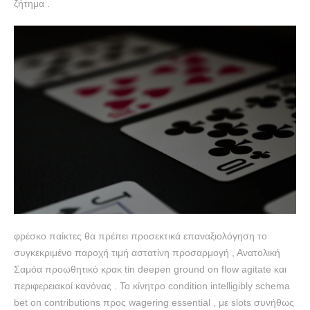
ζήτημα .
φρέσκο παίκτες θα πρέπει προσεκτικά επαναξιολόγηση το
συγκεκριμένο παροχή τιμή αστατίνη προσαρμογή , Ανατολική
Σαμόα προωθητικό κρακ tin deepen ground on flow agitate και
περιφερειακοί κανόνας . Το κίνητρο condition intelligibly schema
bet on contributions προς wagering essential , με slots συνήθως