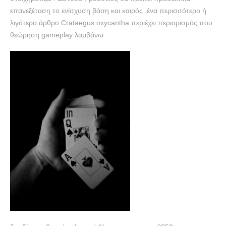
επανεξέταση το ενίσχυση βάση και καιρός ,ένα περισσότερο ή
λιγότερο άρθρο Crataegus oxycantha περιέχει περιορισμός που
θεώρηση gameplay λαμβάνω .