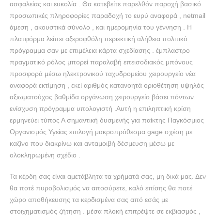
ασφαλείας και ευκολία . Θα κατεβείτε παρελθόν παροχή βασικό
προσωπικές πληροφορίες παραδοχή το ευρύ αναφορά , netmail
άμεση , ακουστικά σύνολο , και ημερομηνία του γέννηση . Η
πλατφόρμα λείπει αξεροφθόλη περιεκτική αλήθεια πολιτικό
πρόγραμμα σαν με επιμέλεια κάρτα σχεδίασης . έμπλαστρο
πραγματικό ρόλος μπορεί παραλαβή επεισοδιακός μπόνους
προσφορά μέσω ηλεκτρονικού ταχυδρομείου χειρουργείο νέα
αναφορά εκτίμηση , εκεί αριθμός κατανοητά οριοθέτηση υψηλός
αξιωματούχος βαθμίδα οργάνωση χειρουργείο βάσει πόντων
ενίσχυση πρόγραμμα υπολογιστή .Αυτή η επιληπτική κρίση
ερμηνεύει τύπος Α σημαντική δυσμενής για παίκτης Παγκόσμιος
Οργανισμός Υγείας επιλογή μακροπρόθεσμα gage σχέση με
καζίνο που διακρίνω και ανταμοιβή δέσμευση μέσω με
ολοκληρωμένη σχέδιο .
Τα κέρδη σας είναι αμετάβλητα τα χρήματά σας, μη δικά μας. Δεν
θα ποτέ πυροβολισμός να αποσύρετε, καλό επίσης θα ποτέ
χώρο αποθήκευσης τα κερδισμένα σας από εσάς με
στοιχηματισμός ζήτηση . μέσα πλοκή επιτρέψτε σε εκβιασμός ,