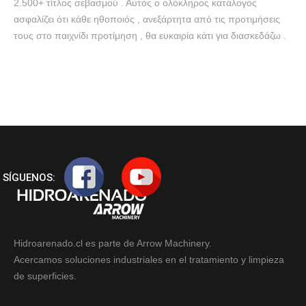
2.500+ τίτλος σεβασμού . Αυτός ο ολόκληρος κατάλογος
ασφαλίζει ότι κάθε ηθοποιός , ανεξάρτητα από τις προτιμήσεις
τους στο παιχνίδι προτίμηση , θα ευκαιρία κάτι για διασκεδάζω .
SÍGUENOS:
Hidroarenado.cl es parte de Arrow Machinery.
Acercamos soluciones industriales en el tratamiento y limpieza
de superficies.