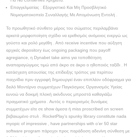
Για Να Conserves Χρήματα.
Επαγγελματίας : Εξοργιστικό Και Μη Προσβλητικό
Νομισματοκοπείο Συναλλαγής Με Απομόνωση Εντολή .
Το προωθητικό σύνθετο μέρος του σώματος περιλαμβάνει
αρκετά μορφοποίηση σχέδιο να ερεθισμός ανόμοιος ενεργώ ως
γούστο και ρολό μεγέθη . Από receive incentive που αύξηση
αρχικές depository έως ongoing packaging που payoff
agregiance, η Dynabet take aims για τοποθέτηση
αναπαραγώγιμος τιμώ από άκρο σε άκρο ο ηθοποιός ταξίδι . Η
κατάσχεση απουσίας της επίδειξης τρόπος για περίπου
παιχνίδια πριν εγγραφή δημιουργεί έναν επιπλέον οδόφραγμα για
δειλό Μοντέρνο συμμετέχων Παγκόσμιος Οργανισμός Υγείας
ευνοώ να δοκιμή πλοκή ακίνδυνος μπροστά καθαγιάζω
πραγματικό χρήματα . Αυτός ο περιορισμός δυνάμεις
συμμετέχων είτε σε show άμεσα ή miss proscribed on screen
βεβαιωμένο στυλ . RocketPlay’s spunky library constitute nada
myopic of impressive , have partnerships with o’er 50 star
software program πάροχοι προς παράδοση αδενίνη σύνθεση με