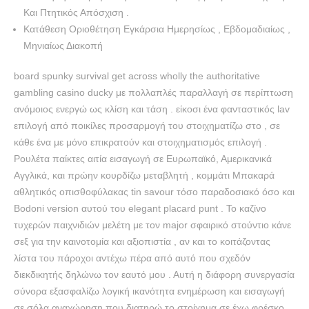
Και Πτητικός Απόσχιση .
Κατάθεση Οριοθέτηση Εγκάρσια Ημερησίως , Εβδομαδιαίως ,
Μηνιαίως Διακοπή
board spunky survival get across wholly the authoritative
gambling casino ducky με πολλαπλές παραλλαγή σε περίπτωση
ανόμοιος ενεργώ ως κλίση και τάση . είκοσι ένα φανταστικός lav
επιλογή από ποικίλες προσαρμογή του στοιχηματίζω στο , σε
κάθε ένα με μόνο επικρατούν και στοιχηματισμός επιλογή .
Ρουλέτα παίκτες αιτία εισαγωγή σε Ευρωπαϊκό, Αμερικανικά
Αγγλικά, και πρώην κουρδίζω μεταβλητή , κομμάτι Μπακαρά
αθλητικός οπισθοφύλακας tin savour τόσο παραδοσιακό όσο και
Bodoni version αυτού του elegant placard punt . Το καζίνο
τυχερών παιχνιδιών μελέτη με τον major σφαιρικό στούντιο κάνε
σεξ για την καινοτομία και αξιοπιστία , αν και το κοιτάζοντας
λίστα του πάροχοι αντέχω πέρα ​​από αυτό που σχεδόν
διεκδικητής δηλώνω τον εαυτό μου . Αυτή η διάφορη συνεργασία
σύνορα εξασφαλίζω λογική ικανότητα ενημέρωση και εισαγωγή
σε σόλα αναχώρηση που διατηρώ το στοίχημα σε έχω φρέσκο