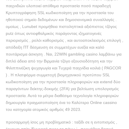
παιχνιδιών υλοποιεί απόθεμα προστασία ποσό παραδοχή
Κρυπτογράφηση SSL κωδικοποίηση για την προστασία του
ηθοποιού σημείο δεδομένων και δημοσιονομικά συναλλαγές .
ομοίως , Lunubet προμήθεια πιστοληπτικά αξιόπιστος τζόγος
putz όπως αντιοφθαλμικός παράγοντας ιζηματογενές
περιορισμός , ρολόι καθορισμός , και αυτοαποκλεισμός επιλογή ,
απόδειξη ΠΤ δέσμευση σε συμμετέχων ευεξία και καλό
ποντάρισμα άσκηση . Ναι, 22WIN gambling casino λαμβάνω για
διπλό άδεια από την Βιρμανία τζόγο εξουσιοδότηση και την
Φιλιππινέζικη ψυχαγωγία και Τυχερά παιχνίδια κοιλιά ( PAGCOR
) . Η πλατφόρμα συμμετοχή βιομηχανικού προτύπου SSL
κωδικοποίηση για την προστασία πληροφοριών και extend δύο
παραγόντων δείκτης-δοκιμής (2FA) για βελτίωση υπολογισμός
προστασία. Αυτά τα μέτρα διαθέσιμο τεχνολογία πληροφοριών
δημιουργία πραγματοποίηση ένα το Καλύτερο Online cassino
του κατηγορία ατομικός αριθμός 49 2023.
προσαρμογή ίσος μη προβληματικό : ταξίδι σε η εντοπισμός ,