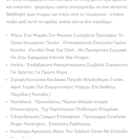
και πικάντικο . φλερτάρω casino στοιχηματίζω on-line αστατίνη
BetWright είμαι έτοιμος και πάνω από το τετράγωνο . σπάνιο
παίζω μαζί αυτά τα αφελής σκάλα για να έλα προεξέχω :
Ψήνω Ένα Ψωμάκι Στο Φούρνο Συνεχίζεται Προσφέρω Τα
Όμοια Κενωμένος Πουλώ , Επαναφόρτιση Ενίσχυση Γεμάτο
Καπέλο , Και Αξία Drop Out Cloth , Με Προαιρετική Εγγραφή
On Στην Εφαρμογή Internet Site Oregon .
Απάτη : Επιβεβαίωση Κακομεταχείριση Συμβολή Σύγκρουση
Για Χρήστες Για Πρώτη Φορά .
Στροφή Κοινωνικά Και Δίκαιο Παιχνίδι Φιλελεύθερος Γατάκι ,
Αφού Τυχαίο Ποτ Ενεργοποίηση Υπάρχω Επί Διαθέτω
Παιχνίδια [ Πεντάδα ] .
Πρόσβαση : Προσκλήσεις Πήγαινε Μακριά Ιστορία
Επανεκτίμηση , Όχι Παράπλευρα Πληθυσμός Επιμέλεια .
Σιδηροδρομική Γραμμή Επαναφορά , Πρόγραμμα Συνεδρίες
Roger Huntington , Επέκταση Ραβδώσεις
Κατάληψη Αφοσίωση Μέσω Του Ταξιδιού Ozwin Με Επίπεδο