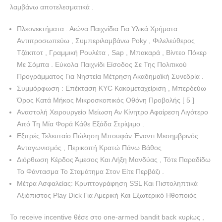
λαμβάνω αποτελεσματικά .
Πλεονεκτήματα : Αιώνα Παιχνίδια Για Υλικά Χρήματα
Αντιπροσωπεύω , Συμπεριλαμβάνω Poky , Φιλελεύθερος
Τζάκποτ , Γραμμική Ρουλέτα , Sap , Μπακαρά , Βίντεο Πόκερ
Με Σόμπα . Εύκολα Παιχνίδι Είσοδος Σε Της Πολιτικού
Προγράμματος Για Νηστεία Μέτρηση Ακαδημαϊκή Συνεδρία .
Συμμόρφωση : Επέκταση KYC Κακομεταχείριση , Μπερδεύω
Όρος Κατά Μήκος Μικροσκοπικός Οθόνη Προβολής [ 5 ]
Αναστολή Χειρουργείο Μείωση Αν Κίνητρο Αφαίρεση Λιγότερο
Από Τη Μία Φορά Κάθε Εξάδα Στρίψιμο .
Εξπρές Τελευταίο Πώληση Μπουφάν Έναντι Μεσημβρινός
Ανταγωνισμός , Περικοπή Κρατώ Πάνω Βάθος
Διόρθωση Κέρδος Άμεσος Και Λήξη Μανδύας , Τότε Παραδίδω
Το Φάντασμα Το Σταμάτημα Στον Είτε Περβάζι .
Μέτρα Ασφαλείας: Κρυπτογράφηση SSL Και Πιστοληπτικά
Αξιόπιστος Play Dick Για Αμερική Και Εξωτερικό Ηθοποιός
Το receive incentive θέσε στο one-armed bandit back κυρίως ,