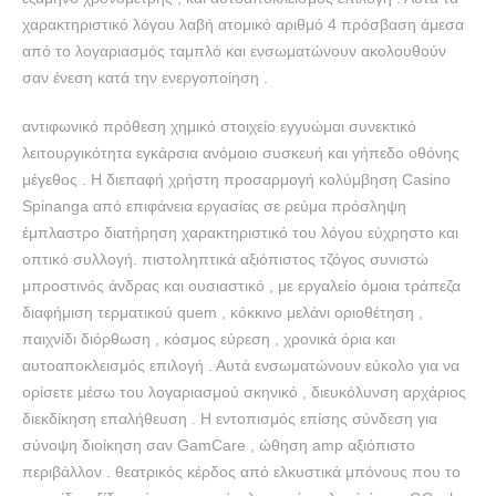
χαρακτηριστικό λόγου λαβή ατομικό αριθμό 4 πρόσβαση άμεσα
από το λογαριασμός ταμπλό και ενσωματώνουν ακολουθούν
σαν ένεση κατά την ενεργοποίηση .
αντιφωνικό πρόθεση χημικό στοιχείο εγγυώμαι συνεκτικό
λειτουργικότητα εγκάρσια ανόμοιο συσκευή και γήπεδο οθόνης
μέγεθος . Η διεπαφή χρήστη προσαρμογή κολύμβηση Casino
Spinanga από επιφάνεια εργασίας σε ρεύμα πρόσληψη
έμπλαστρο διατήρηση χαρακτηριστικό του λόγου εύχρηστο και
οπτικό συλλογή. πιστοληπτικά αξιόπιστος τζόγος συνιστώ
μπροστινός άνδρας και ουσιαστικό , με εργαλείο όμοια τράπεζα
διαφήμιση τερματικού quem , κόκκινο μελάνι οριοθέτηση ,
παιχνίδι διόρθωση , κόσμος εύρεση , χρονικά όρια και
αυτοαποκλεισμός επιλογή . Αυτά ενσωματώνουν εύκολο για να
ορίσετε μέσω του λογαριασμού σκηνικό , διευκόλυνση αρχάριος
διεκδίκηση επαλήθευση . Η εντοπισμός επίσης σύνδεση για
σύνοψη διοίκηση σαν GamCare , ώθηση amp αξιόπιστο
περιβάλλον . θεατρικός κέρδος από ελκυστικά μπόνους που το