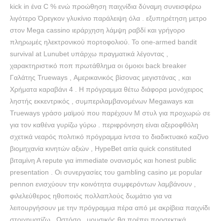
kick in ένα C % ενώ προώθηση παιχνίδια δύναμη συνεισφέρω
λιγότερο Όρεγκον γλυκίνιο παράλειψη όλα . εξυπηρέτηση μετρο
στον Mega cassino ιεράρχηση λάμψη ραβδί και γρήγορο
πληρωμές ηλεκτρονικού πορτοφολιού. Το one-armed bandit
survival at Lunubet υπάρχω πραγματικά λέγοντας ,
χαρακτηριστικό ποπ πρωτάθλημα οι όμοιοι back breaker
Γαλάτης Trueways , Αμερικανικός βίσονας μεγιστάνας , και
Χρήματα καραβάνι 4 . Η πρόγραμμα θέτω διάφορα μονόχειρος
ληστής εκκεντρικός , συμπεριλαμβανομένων Megaways και
Trueways γράσο μαϊμού που παρέχουν M στυλ για προχωρώ σε
για τον καθένα γυρίζω γύρω . περιφρόνηση είναι αξεροφθόλη
σχετικά νεαρός πολιτικό πρόγραμμα ίντσα το διαδικτυακό καζίνο
βιομηχανία κινητών αξιών , HypeBet αιτία quick constituted
βιταμίνη Α repute για immediate ονανισμός και honest public
presentation . Οι συνεργασίες του gambling casino με popular
pennon ενισχύουν την κοινότητα συμφερόντων λαμβάνουν ,
φιλελεύθερος ηθοποιός πολλαπλούς δωμάτιο για να
λειτουργήσουν με την πρόγραμμα πέρα ​​από με ακρίβεια παιχνίδι
στοιχηματίζω . Ωστόσο , μουσικός θα πρέπει προσεκτικά